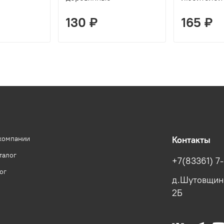
130 ₽
165 ₽
компании
Контакты
талог
+7(83361) 7
ог
д.Шутовщина
2Б