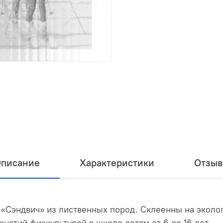
писание
Характеристики
Отзы
«Сэндвич» из лиственных пород. Склеенны на эколог
анятий физкультурой в школе детям от 6 до 16 лет.