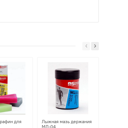
рафин для
Лыжная мазь держания
Лыжная с
МЛ-04
скольже