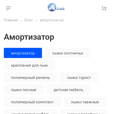
Главная
Блог
амортизатор
амортизатор
амортизатор
лыжи охотничьи
крепления для лыж
полимерный ремень
лыжи турист
лыжи лесные
детская мебель
полимерный комплект
лыжи таежные
кемпинговая мебель
мази и парафины