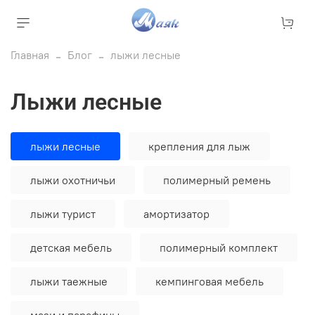
Главная
Блог
лыжи лесные
лыжи лесные
лыжи лесные
крепления для лыж
лыжи охотничьи
полимерный ремень
лыжи турист
амортизатор
детская мебель
полимерный комплект
лыжи таежные
кемпинговая мебель
мази и парафины