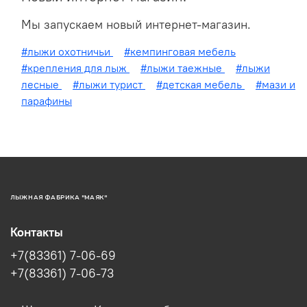
Мы запускаем новый интернет-магазин.
#лыжи охотничьи
#кемпинговая мебель
#крепления для лыж
#лыжи таежные
#лыжи
лесные
#лыжи турист
#детская мебель
#мази и
парафины
ЛЫЖНАЯ ФАБРИКА "МАЯК"
Контакты
+7(83361) 7-06-69
+7(83361) 7-06-73